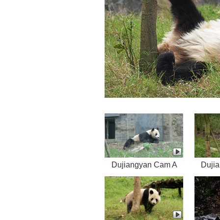
Dujiangyan Cam A
Duji